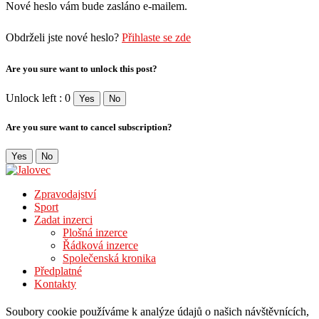
Nové heslo vám bude zasláno e-mailem.
Obdrželi jste nové heslo?
Přihlaste se zde
Are you sure want to unlock this post?
Unlock left : 0
Yes
No
Are you sure want to cancel subscription?
Yes
No
Zpravodajství
Sport
Zadat inzerci
Plošná inzerce
Řádková inzerce
Společenská kronika
Předplatné
Kontakty
Soubory cookie používáme k analýze údajů o našich návštěvnících,