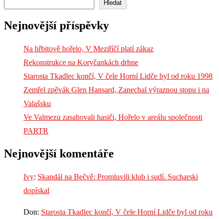
Hledat
Nejnovější příspěvky
Na hřbitově hořelo, V Meziříčí platí zákaz
Rekonstrukce na Koryčankách drhne
Starosta Tkadlec končí, V čele Horní Lidče byl od roku 1998
Zemřel zpěvák Glen Hansard, Zanechal výraznou stopu i na
Valašsku
Ve Valmezu zasahovali hasiči, Hořelo v areálu společnosti
PARTR
Nejnovější komentáře
Ivy
:
Skandál na Bečvě: Promluvili klub i sudí. Sucharski
dopískal
Don
:
Starosta Tkadlec končí, V čele Horní Lidče byl od roku