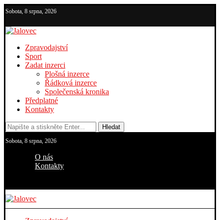
Sobota, 8 srpna, 2026
Zpravodajství
Sport
Zadat inzerci
Plošná inzerce
Řádková inzerce
Společenská kronika
Předplatné
Kontakty
Hledat
Sobota, 8 srpna, 2026
O nás
Kontakty