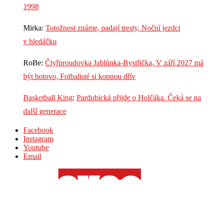
1998
Mirka
:
Totožnost známe, padají tresty, Noční jezdci
v hledáčku
RoBe
:
Čtyřproudovka Jablůnka-Bystřička, V září 2027 má
být hotovo, Fotbalisté si kopnou dřív
Basketball King
:
Pardubická přijde o Holčáka. Čeká se na
další generace
Facebook
Instagram
Youtube
Email