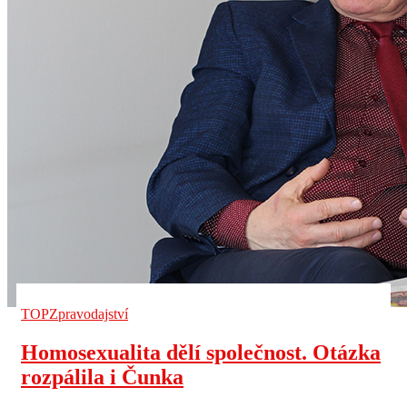
TOP
Zpravodajství
Homosexualita dělí společnost. Otázka
rozpálila i Čunka