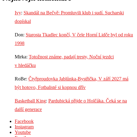
Ivy
:
Skandál na Bečvě: Promluvili klub i sudí. Sucharski
dopískal
Don
:
Starosta Tkadlec končí, V čele Horní Lidče byl od roku
1998
Mirka
:
Totožnost známe, padají tresty, Noční jezdci
v hledáčku
RoBe
:
Čtyřproudovka Jablůnka-Bystřička, V září 2027 má
být hotovo, Fotbalisté si kopnou dřív
Basketball King
:
Pardubická přijde o Holčáka. Čeká se na
další generace
Facebook
Instagram
Youtube