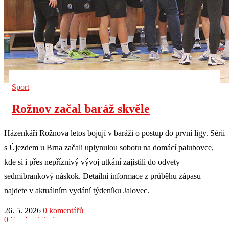
Sport
Rožnov začal baráž skvěle
Házenkáři Rožnova letos bojují v baráži o postup do první ligy. Sérii
s Újezdem u Brna začali uplynulou sobotu na domácí palubovce,
kde si i přes nepříznivý vývoj utkání zajistili do odvety
sedmibrankový náskok. Detailní informace z průběhu zápasu
najdete v aktuálním vydání týdeníku Jalovec.
26. 5. 2026
0 komentářů
0
Facebook
Twitter