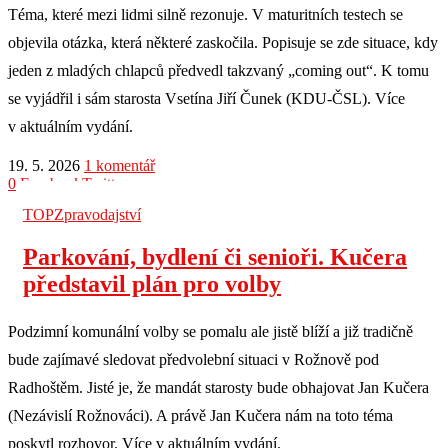
Téma, které mezi lidmi silně rezonuje. V maturitních testech se
objevila otázka, která některé zaskočila. Popisuje se zde situace, kdy
jeden z mladých chlapců předvedl takzvaný „coming out“. K tomu
se vyjádřil i sám starosta Vsetína Jiří Čunek (KDU-ČSL). Více
v aktuálním vydání.
19. 5. 2026
1 komentář
0
Facebook
Twitter
TOP
Zpravodajství
Parkování, bydlení či senioři. Kučera
představil plán pro volby
Podzimní komunální volby se pomalu ale jistě blíží a již tradičně
bude zajímavé sledovat předvolební situaci v Rožnově pod
Radhoštěm. Jisté je, že mandát starosty bude obhajovat Jan Kučera
(Nezávislí Rožnováci). A právě Jan Kučera nám na toto téma
poskytl rozhovor. Více v aktuálním vydání.