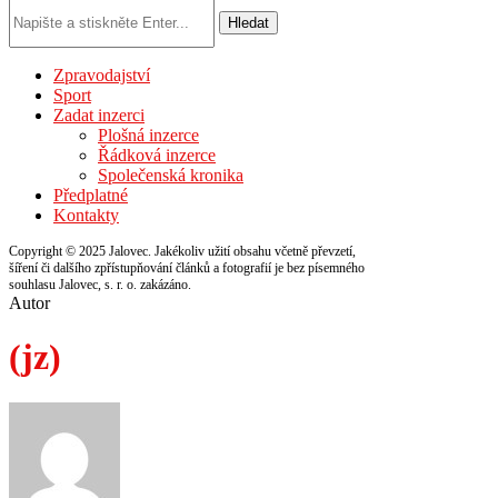
Hledat
Zpravodajství
Sport
Zadat inzerci
Plošná inzerce
Řádková inzerce
Společenská kronika
Předplatné
Kontakty
Copyright © 2025 Jalovec. Jakékoliv užití obsahu včetně převzetí,
šíření či dalšího zpřístupňování článků a fotografií je bez písemného
souhlasu Jalovec, s. r. o. zakázáno.
Autor
(jz)