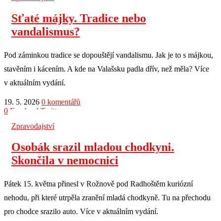
Sťaté májky. Tradice nebo
vandalismus?
Pod záminkou tradice se dopouštějí vandalismu. Jak je to s májkou,
stavěním i kácením. A kde na Valašsku padla dřív, než měla? Více
v aktuálním vydání.
19. 5. 2026
0 komentářů
0
Facebook
Twitter
Zpravodajství
Osobák srazil mladou chodkyni.
Skončila v nemocnici
Pátek 15. května přinesl v Rožnově pod Radhoštěm kuriózní
nehodu, při které utrpěla zranění mladá chodkyně. Tu na přechodu
pro chodce srazilo auto. Více v aktuálním vydání.