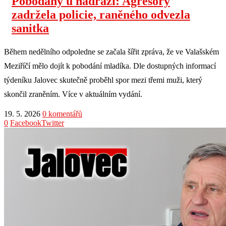
Pobodaný u nádraží: Agresory
zadržela policie, raněného odvezla
sanitka
Během nedělního odpoledne se začala šířit zpráva, že ve Valašském
Meziříčí mělo dojít k pobodání mladíka. Dle dostupných informací
týdeníku Jalovec skutečně proběhl spor mezi třemi muži, který
skončil zraněním. Více v aktuálním vydání.
19. 5. 2026
0 komentářů
0
Facebook
Twitter