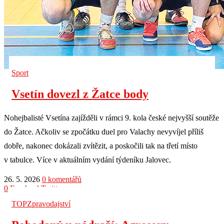
Sport
Vsetín dovezl z Žatce body
Nohejbalisté Vsetína zajížděli v rámci 9. kola české nejvyšší soutěže
do Žatce. Ačkoliv se zpočátku duel pro Valachy nevyvíjel příliš
dobře, nakonec dokázali zvítězit, a poskočili tak na třetí místo
v tabulce. Více v aktuálním vydání týdeníku Jalovec.
26. 5. 2026
0 komentářů
0
Facebook
Twitter
TOP
Zpravodajství