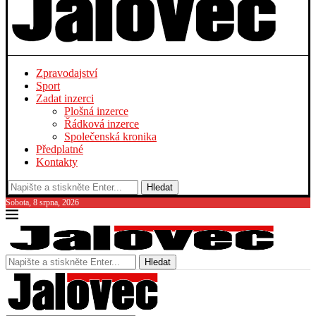
Zpravodajství
Sport
Zadat inzerci
Plošná inzerce
Řádková inzerce
Společenská kronika
Předplatné
Kontakty
Hledat
Sobota, 8 srpna, 2026
Hledat