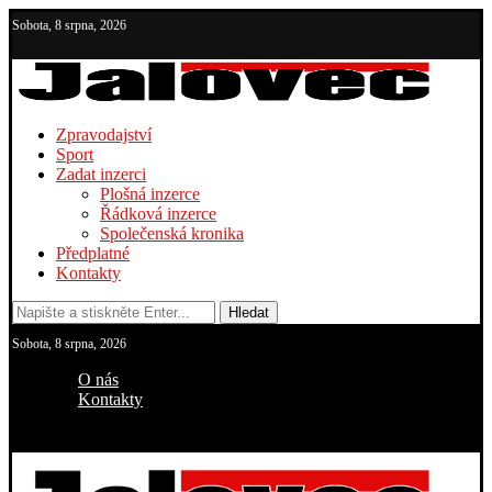
Sobota, 8 srpna, 2026
Zpravodajství
Sport
Zadat inzerci
Plošná inzerce
Řádková inzerce
Společenská kronika
Předplatné
Kontakty
Hledat
Sobota, 8 srpna, 2026
O nás
Kontakty