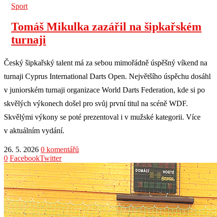
Sport
Tomáš Mikulka zazářil na šipkařském
turnaji
Český šipkařský talent má za sebou mimořádně úspěšný víkend na
turnaji Cyprus International Darts Open. Největšího úspěchu dosáhl
v juniorském turnaji organizace World Darts Federation, kde si po
skvělých výkonech došel pro svůj první titul na scéně WDF.
Skvělými výkony se poté prezentoval i v mužské kategorii. Více
v aktuálním vydání.
26. 5. 2026
0 komentářů
0
Facebook
Twitter