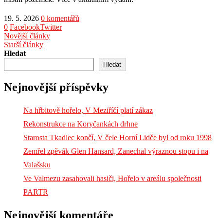
19. 5. 2026
0 komentářů
0
Facebook
Twitter
Novější články
Starší články
Hledat
Hledat
Nejnovější příspěvky
Na hřbitově hořelo, V Meziříčí platí zákaz
Rekonstrukce na Koryčankách drhne
Starosta Tkadlec končí, V čele Horní Lidče byl od roku 1998
Zemřel zpěvák Glen Hansard, Zanechal výraznou stopu i na
Valašsku
Ve Valmezu zasahovali hasiči, Hořelo v areálu společnosti
PARTR
Nejnovější komentáře