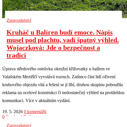
Zpravodajství
Kruháč u Balíren budí emoce. Nápis
musel pod plachtu, vadí špatný výhled.
Wojaczková: Jde o bezpečnost a
tradici
Úprava středového ostrůvku okružní křižovatky u balíren ve
Valašském Meziříčí vyvolává rozruch. Zatímco část lidí oživení
kruhového objezdu vítá a řešení se jí líbí, druhou skupinu pobouřila
reklama na ocelové konstrukci či nedostatečný výhled na protilehlou
komunikaci. Více v aktuálním vydání.
19. 5. 2026
0 komentářů
0
Facebook
Twitter
Zpravodajství