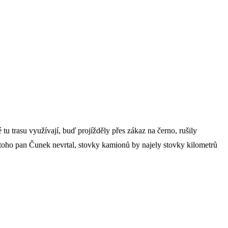
tu trasu využívají, buď projížděly přes zákaz na černo, rušily
o toho pan Čunek nevrtal, stovky kamionů by najely stovky kilometrů