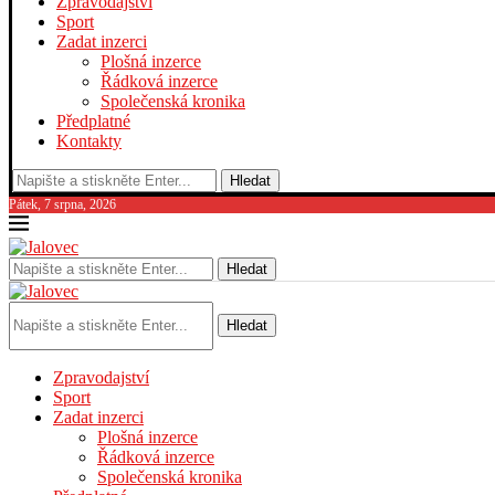
Zpravodajství
Sport
Zadat inzerci
Plošná inzerce
Řádková inzerce
Společenská kronika
Předplatné
Kontakty
Hledat
Pátek, 7 srpna, 2026
Hledat
Hledat
Zpravodajství
Sport
Zadat inzerci
Plošná inzerce
Řádková inzerce
Společenská kronika