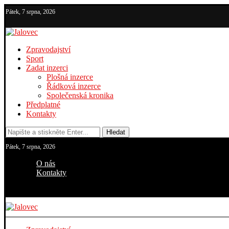
Pátek, 7 srpna, 2026
Zpravodajství
Sport
Zadat inzerci
Plošná inzerce
Řádková inzerce
Společenská kronika
Předplatné
Kontakty
Hledat
Pátek, 7 srpna, 2026
O nás
Kontakty