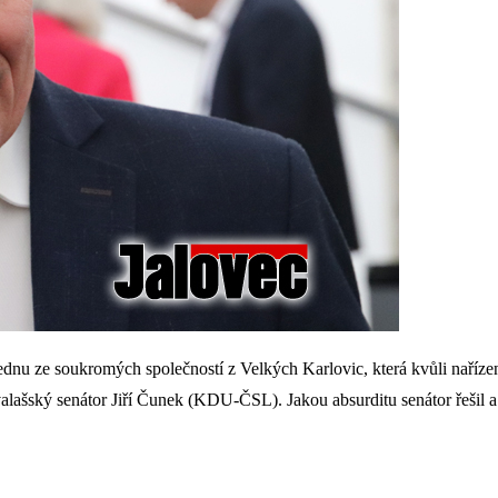
ednu ze soukromých společností z Velkých Karlovic, která kvůli naříze
l valašský senátor Jiří Čunek (KDU-ČSL). Jakou absurditu senátor řešil 