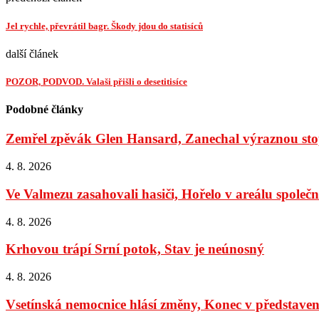
Jel rychle, převrátil bagr. Škody jdou do statisíců
další článek
POZOR, PODVOD. Valaši přišli o desetitisíce
Podobné články
Zemřel zpěvák Glen Hansard, Zanechal výraznou stop
4. 8. 2026
Ve Valmezu zasahovali hasiči, Hořelo v areálu společno
4. 8. 2026
Krhovou trápí Srní potok, Stav je neúnosný
4. 8. 2026
Vsetínská nemocnice hlásí změny, Konec v představens