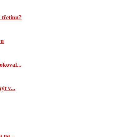
třetinu?
ku
okoval...
t v...
 na...