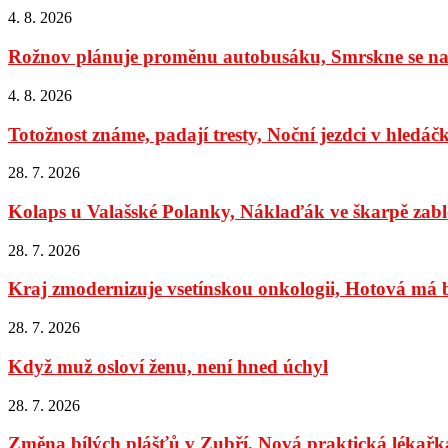
4. 8. 2026
Rožnov plánuje proměnu autobusáku, Smrskne se na 
4. 8. 2026
Totožnost známe, padají tresty, Noční jezdci v hledáč
28. 7. 2026
Kolaps u Valašské Polanky, Náklaďák ve škarpě zabl
28. 7. 2026
Kraj zmodernizuje vsetínskou onkologii, Hotová má bý
28. 7. 2026
Když muž osloví ženu, není hned úchyl
28. 7. 2026
Změna bílých plášťů v Zubří, Nová praktická lékařka