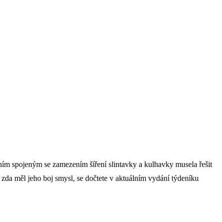
ním spojeným se zamezením šíření slintavky a kulhavky musela řešit
a zda měl jeho boj smysl, se dočtete v aktuálním vydání týdeníku